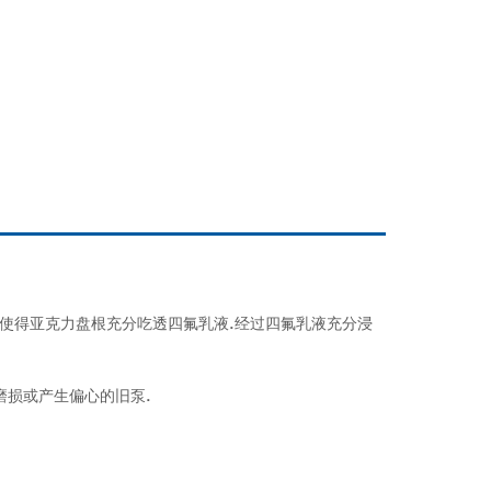
.使得亚克力盘根充分吃透四氟乳液.经过四氟乳液充分浸
经磨损或产生偏心的旧泵.