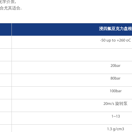
化学介质,
合尤其适合.
浸四氟亚克力盘根
-50 up to +260 oC
20bar
80bar
100bar
20m/s 旋转泵
1~13
1.3 g/cm3