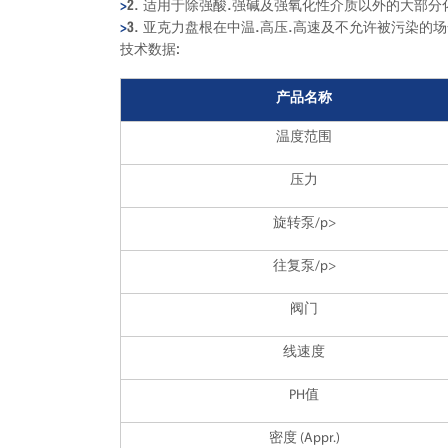
>
2. 适用于除强酸.强碱及强氧化性介质以外的大部分
>
3. 亚克力盘根在中温.高压.高速及不允许被污染的场
技术数据:
产品名称
温度范围
压力
旋转泵/p>
往复泵/p>
阀门
线速度
PH值
密度 (Appr.)