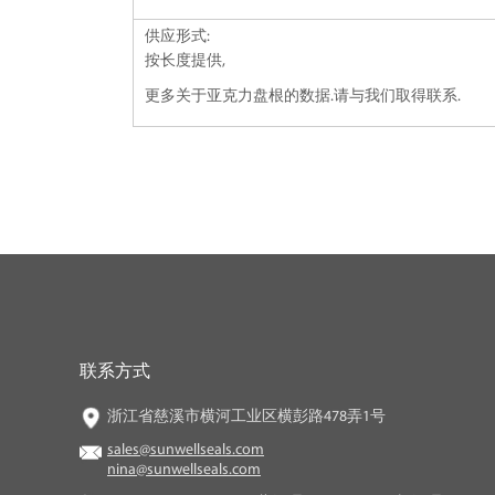
供应形式:
按长度提供,
更多关于亚克力盘根的数据.请与我们取得联系.
联系方式
浙江省慈溪市横河工业区横彭路478弄1号
sales@sunwellseals.com
nina@sunwellseals.com