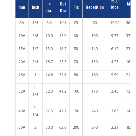
压力
In
Out
Mpa
mm
Inch
Fix
Repetition
Mpa
dia.
Dia
8A
1/4
6.8
10.8
25
80
10.62
56.58
10A
3/8
10.0
15.0
30
100
9.77
37.59
15A
1/2
13.0
18.7
50
140
6.12
23.57
20A
3/4
18.7
25.3
70
150
4.25
16.38
25A
1
24.8
32.6
80
160
5.59
21.53
1-
32A
32.0
41.2
100
170
3.45
13.29
1/4
1-
40A
37.3
47.7
150
240
3.83
14.75
1/2
50A
2
50.0
62.0
200
270
2.21
8.53